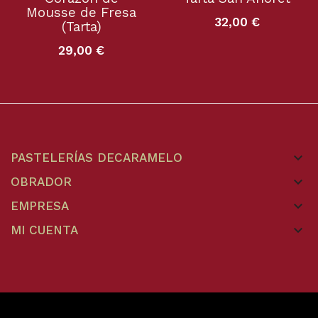
Mousse de Fresa
32,00 €
(Tarta)
29,00 €
keyboard_arrow_down
PASTELERÍAS DECARAMELO
keyboard_arrow_down
OBRADOR
keyboard_arrow_down
EMPRESA
keyboard_arrow_down
MI CUENTA