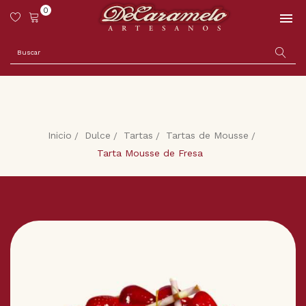
0

×
Iniciar sesión
Debe iniciar sesión para guardar productos en su lista
de deseos
Cancelar
Iniciar sesión
Inicio
Dulce
Tartas
Tartas de Mousse
Tarta Mousse de Fresa