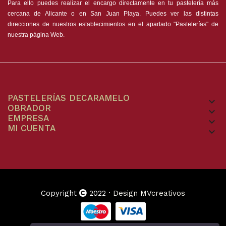
Para ello puedes realizar el encargo directamente en tu pastelería más
cercana de Alicante o en San Juan Playa. Puedes ver las distintas
direcciones de nuestros establecimientos en el apartado
"Pastelerías"
de
nuestra página Web.
PASTELERÍAS DECARAMELO
keyboard_arrow_down
OBRADOR
keyboard_arrow_down
EMPRESA
keyboard_arrow_down
MI CUENTA
keyboard_arrow_down
Copyright
2022 ·
Design MVcreativos